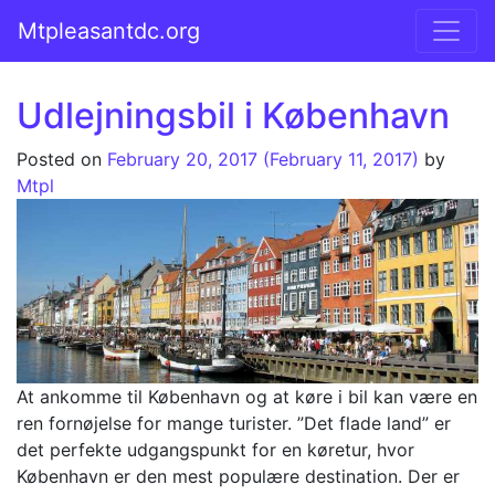
Skip to content
Mtpleasantdc.org
Main Navigation
Udlejningsbil i København
Posted on
February 20, 2017
(February 11, 2017)
by
Mtpl
At ankomme til København og at køre i bil kan være en
ren fornøjelse for mange turister. ”Det flade land” er
det perfekte udgangspunkt for en køretur, hvor
København er den mest populære destination. Der er