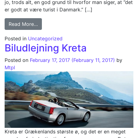
jo, trods alt, en god grund til hvorfor man siger, at ”det
er godt at være turist i Danmark.” […]
from Udlejningsbil i København
Read More…
Posted in
Uncategorized
Biludlejning Kreta
Posted on
February 17, 2017
(February 11, 2017)
by
Mtpl
Kreta er Grækenlands største ø, og det er en meget