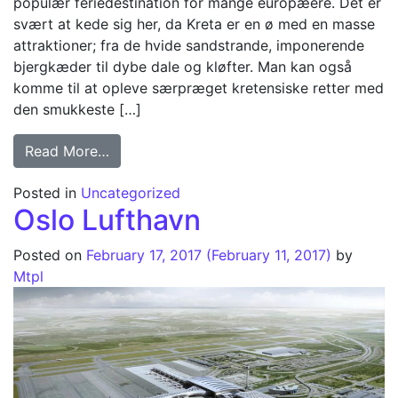
populær feriedestination for mange europæere. Det er
svært at kede sig her, da Kreta er en ø med en masse
attraktioner; fra de hvide sandstrande, imponerende
bjergkæder til dybe dale og kløfter. Man kan også
komme til at opleve særpræget kretensiske retter med
den smukkeste […]
from Biludlejning Kreta
Read More…
Posted in
Uncategorized
Oslo Lufthavn
Posted on
February 17, 2017
(February 11, 2017)
by
Mtpl