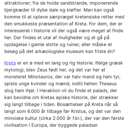
attraktioner; fra de hvide sandstrande, imponerende
bjergkæder til dybe dale og kløfter. Man kan også
komme til at opleve særpræget kretensiske retter med
den smukkeste præsentation af Kreta. For dem, der er
interesseret i historie vil der også være meget at finde
her. Der findes et utal af muligheder og at gå på
opdagelse i gamle slotte og ruiner, eller måske et
besøg på det arkæologiske museum kan friste én?
Kreta
er en ø med en lang og rig historie. Ifølge græsk
mytologi, blev Zeus født her, og det var her at
monsteret Minotauros, der var halv mand og halv tyr,
spiste unge kvinder og mænd, indtil helten Theseus
slog ham ihjel. I Heraklion vil du finde et palads, der
kan bevidne om Kretas episke historie, der strækker
sig langt tilbage i tiden. Bosættelser på Kreta når så
langt som 6.000 år tilbage før Kristus, og det var den
minoiske kultur (cirka 2.000 år f.kr.), der var den første
civilisation i Europa, der byggede paladser.