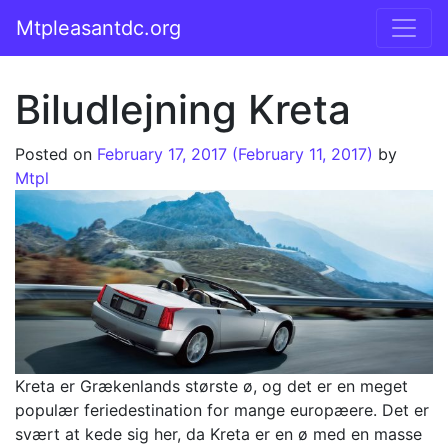
Skip to content
Mtpleasantdc.org
Main Navigation
Biludlejning Kreta
Posted on
February 17, 2017
(February 11, 2017)
by
Mtpl
Kreta er Grækenlands største ø, og det er en meget
populær feriedestination for mange europæere. Det er
svært at kede sig her, da Kreta er en ø med en masse