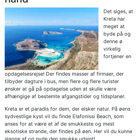
Det siges, at
Kreta har
meget at
byde på og
denne ø
virkelig
fortjener en
opdagelsesrejse! Der findes masser af firmaer, der
tilbyder dagture i bus, men flere og flere turister
ønsker at gå på opdagelse uden at skulle være
afhængige af bestemte afgangstider og tidsplaner.
Kreta er et paradis for dem, der elsker natur. På øens
sydvestlige kyst vil du finde Elafonissi Beach, som
anses for at være et af de smukkeste og mest
eksotiske strande, der findes på øen. Her vil du kunne
slappe af og nyde den smukke udsigt!