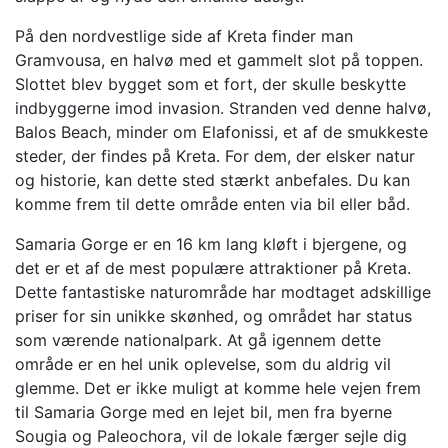
På den nordvestlige side af Kreta finder man
Gramvousa, en halvø med et gammelt slot på toppen.
Slottet blev bygget som et fort, der skulle beskytte
indbyggerne imod invasion. Stranden ved denne halvø,
Balos Beach, minder om Elafonissi, et af de smukkeste
steder, der findes på Kreta. For dem, der elsker natur
og historie, kan dette sted stærkt anbefales. Du kan
komme frem til dette område enten via bil eller båd.
Samaria Gorge er en 16 km lang kløft i bjergene, og
det er et af de mest populære attraktioner på Kreta.
Dette fantastiske naturområde har modtaget adskillige
priser for sin unikke skønhed, og området har status
som værende nationalpark. At gå igennem dette
område er en hel unik oplevelse, som du aldrig vil
glemme. Det er ikke muligt at komme hele vejen frem
til Samaria Gorge med en lejet bil, men fra byerne
Sougia og Paleochora, vil de lokale færger sejle dig